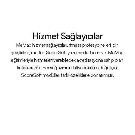
Hizmet Sağlayıcılar
MeMap hizmet sağlayıcıları, fitness profesyonelleri için 
geliştirilmiş mesleki ScoreSoft yazılımını kullanan ve  MeMap 
eğitimleriyle hizmetleri verebilecek akreditasyona sahip olan 
kullanıcılardır. Her sağlayıcının ihtiyacı farklı olduğu için 
ScoreSoft modülleri farklı özelliklerle donatılmıştır.
rkezleri İçin
da yer alarak hizmet ağınızı 
andardize edilmiş 
lerimizle daha geniş bir kitleye 
hizmet sunun.