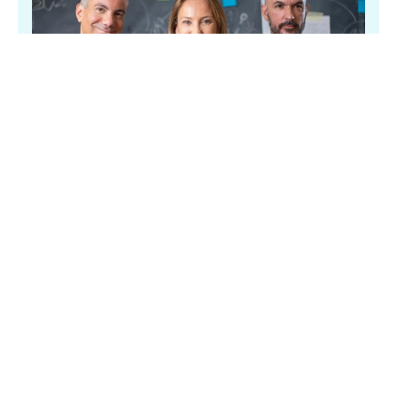
Yöneticiler İçin Fitness Check-
Up Nedir?
Öğrencilerin fiziksel uygunluk verilerini analiz ederek, 
okulunuzda bilimsel temelli bir sağlık kültürü oluşturun.
MeMap sistemi
, beden eğitimi derslerini izlenebilir 
verilere dönüştürür; okul yönetimi için sağlığı ölçülebilir 
bir 
kalite göstergesi
 haline dönüştürür. Bu sayede 