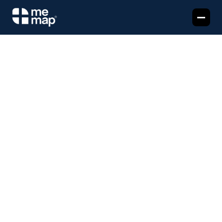
 Fitness Check-Up
O
k
u
l
l
a
r
i
ç
i
n
M
e
M
a
p
MeMap, beden eğitimi öğretmenlerine ve okul 
yöneticilerine yalnızca gözleme değil, bilimsel 
ve objektif verilere dayalı daha etkin bir 
rehberlik imkânı sunar. Bu sayede öğretmen, 
öğrencinin fiziksel ve fizyolojik yeterliliğini 