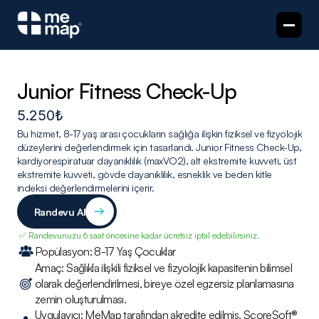
Junior Fitness Check-Up
5.250₺
Bu hizmet, 8-17 yaş arası çocukların sağlığa ilişkin fiziksel ve fizyolojik 
düzeylerini değerlendirmek için tasarlandı. Junior Fitness Check-Up, 
kardiyorespiratuar dayanıklılık (maxVO2), alt ekstremite kuvveti, üst 
ekstremite kuvveti, gövde dayanıklılık, esneklik ve beden kitle 
indeksi değerlendirmelerini içerir.
Randevu Al
 ✅ Randevunuzu 6 saat öncesine kadar ücretsiz iptal edebilirsiniz.
Popülasyon: 8-17 Yaş Çocuklar
Amaç: Sağlıkla ilişkili fiziksel ve fizyolojik kapasitenin bilimsel 
olarak değerlendirilmesi, bireye özel egzersiz planlamasına 
zemin oluşturulması.
Uygulayıcı: MeMap tarafından akredite edilmiş, ScoreSoft® 