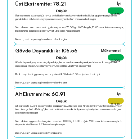
Üst Ekstremite: 78.21
İyi
Düşük
0.00
%
Üst ekstremite kuvveti göğüs, omuz ve kol kaslarınızın kuvvetini ifade eder. Bu kas gruplarının güçlü olması 
günlük fiziksel aktivitelerin kolaylaşmasına ve enerji sarfiyatının artmasına katkı sağlar.
Submaksimal bench press testi uygulanmış ve test 70.00 kg + 0.00 lb ağırlık, 13.00 tekrar ile tamamlanmıştır; 
bu değerler ile bench press rölatif kuvveti 1.58 olarak hesaplanmıştır.
Bu sonuç, sizin yaşınıza göre mükemmel sınıfına girer.
Gövde Dayanıklılık: 105.56
Mükemmel
Düşük
0.00
%
Gövde dayanıklılığı, uyum içinde çalışan kalça, bel ve karın kaslarının dayanıklılığını ifade eder. Bu kas gruplarının 
güçlü olması iyi postürü sağlamak ve omurga sağlığını iyileştirmek için önemlidir.
Plank duruşu testi uygulanmış ve duruş süresi 3.00 dakika 0.00 saniye tespit edilmiştir.
Bu sonuç, sizin yaşınıza göre mükemmel sınıfına girer.
Alt Ekstremite: 60.91
İyi
Düşük
0.00
%
Alt ekstremite kuvveti, bacak ve kalça kaslarınızın kuvvetini ifade eder. Alt ekstremite vücuttaki en büyük ve en 
önemli kas grubudur. Kalbin güçlenmesinde kritik öneme sahiptir. Ayrıca enerji sarfiyatının artmasına ve dengenin 
gelişmesine katkı sağlar.
Submaksimal leg press testi uygulanmış ve test 110.00 kg + 0.00 lb ağırlık, 12.00 tekrar ile tamamlanmıştır. Bu 
değerler ile rölatif kuvvet 2.43 olarak hesaplanmıştır.
Bu sonuç, sizin yaşınıza göre çok iyi sınıfına girer.