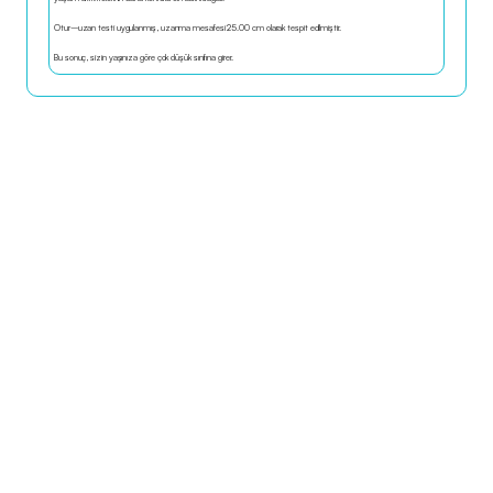
Otur–uzan testi uygulanmış, uzanma mesafesi 25.00 cm olarak tespit edilmiştir.
Bu sonuç, sizin yaşınıza göre çok düşük sınıfına girer.