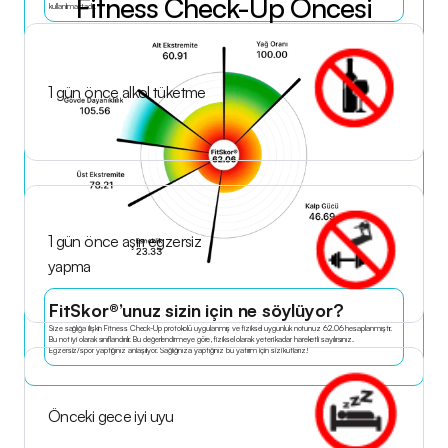
Fitness Check-Up Öncesi
kullanılmaktadır.
1 gün önce alkol tüketme
1 gün önce aşırı egzersiz 
yapma
FitSkor®’unuz sizin için ne söylüyor?
Size sağlığa ilişkin Fitness Check-Up protokolü uygulanmış ve fiziksel uygunluk notunuz 62.06 hesaplanmıştır. 
Bu not iyi olarak sınıflandırılır. Bu değerlendirmeye göre, fiziksel olarak yeteri kadar hareketli sayılırsınız. 
Egzersiz/spor yaptığınız anlaşılıyor. Sağlığınıza yaptığınız bu yatırım için sizi kutlarız!
Önceki gece iyi uyu