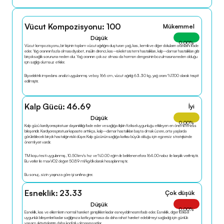
Vücut Kompozisyonu: 100
Mükemmel
Düşük
0.00
%
Vücut kompozisyonu, bir kişinin toplam vücut ağırlığını oluşturan yağ, kas, kemik ve diğer dokuların oranlarını ifade 
eder. Yağ oranının fazla olması diyabet, insülin direnci, kas–iskelet sistemi hastalıkları, kalp–damar hastalıkları gibi 
birçok sağlık sorununa neden olur. Yağ oranının çok az olması da hormon dengesinin bozulmasına neden olduğu 
için sağlığı olumsuz etkiler.
Biyoelektrik impedans analizi uygulanmış ve boy 166 cm, vücut ağırlığı 63.30 kg, yağ oranı %17.00 olarak tespit 
edilmiştir.
Kalp Gücü: 46.69
İyi
Düşük
0.00
%
Kalp gücü kardiyorespiratuar dayanıklılığı ifade eder ve sağlığa ilişkin fiziksel uygunluğu etkileyen en önemli fitness 
bileşenidir. Kardiyorespiratuar kapasite arttıkça, kalp–damar hastalıkları başta olmak üzere, orta yaşlarda 
görülebilecek birçok hastalığın riski düşer. Kalp gücünün sağlığa katkısı büyük olduğu için egzersiz stratejisinde 
önemli yeri vardır.
TM koşu testi uygulanmış, 10.50 km/s hız ve %0.00 eğim ile belirlenen efora 164.00 nabız ile karşılık verilmiştir. 
Bu veriler ile maxVO2 değeri 50.89 ml/kg/dk olarak hesaplanmıştır.
Bu sonuç, sizin yaşınıza göre iyi sınıfına girer.
Esneklik: 23.33
Çok düşük
Düşük
0.00
%
Esneklik, kas ve eklemlerin normal hareket genişlikleri kadar esneyebilmesini ifade eder. Esneklik, diğer fiziksel 
uygunluk bileşenleri kadar sağlığınıza katkı yapmasa da daha rahat hareket edebilmeyi sağladığı için günlük 
yaşam aktivitelerinin daha konforlu olmasını sağlar.