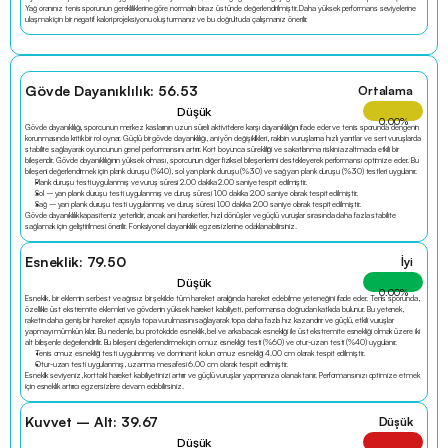
Yağ oranınız tenis sporunun gerekliliklerine göre normalin biraz üstünde değerlendirilmiştir. Daha yüksek performans seviyelerine 
ulaşmak için bir negatif kalori projeksiyonu oluşturmanız ve bu doğrultuda çalışmanız önerilir.
Gövde Dayanıklılık: 56.53
Ortalama
Düşük
0.00
%
Gövde dayanıklılığı, sporcunun merkez kaslarının uzun süreli aktivitelere karşı dayanıklılığını ifade eder ve tenis sporunda dengenin 
korunmasında kritik bir rol oynar. Güçlü bir gövde dayanıklılığı, ani yön değişiklikleri, rakibin vuruşlarına hızlı yanıtlar ve sert vuruşlarda 
stabilite sağlayarak oyuncunun genel performansını artırır. Kort boyunca sürekliliği ve sakatlanma riskini azaltmada etkili bir 
bileşendir. Gövde dayanıklılığının yüksek olması, sporcunun diğer fiziksel bileşenlerini destekleyerek performansı optimize eder. Bu 
bileşeni değerlendirmek için plank duruşu (%40), sol yan plank duruşu (%30) ve sağ yan plank duruşu (%30) testleri uygulanır.
Plank duruşu testi uygulanmış ve vuruş süresi 2.00 dakika 2.00 saniye tespit edilmiştir.
Sol – yan plank duruşu testi uygulanmış ve duruş süresi 1.00 dakika 2.00 saniye olarak tespit edilmiştir.
Sağ – yan plank duruşu testi uygulanmış ve duruş süresi 1.00 dakika 2.00 saniye olarak tespit edilmiştir.
Gövde dayanıklılık kapasiteniz yeterlidir, ancak ani hareketler, hızlı dönüşler ve güçlü vuruşlar sırasında daha fazla stabilite 
sağlamak için geliştirilmesi önerilir. Fonksiyonel dayanıklılık egzersizlerine odaklanabilirsiniz.
Esneklik: 79.50
İyi
Düşük
0.00
%
Esneklik, bir eklemin serbest ve ağrısız bir şekilde tüm hareket aralığında hareket edebilme yeteneğini ifade eder. Tenis sporunda, 
özellikle üst ekstremite eklemleri ve gövdenin yüksek hareket kabiliyeti, performansa doğrudan katkıda bulunur. Bu yetenek, 
raketin daha geniş bir hareket açısıyla topa vurulmasını sağlayarak topa daha fazla hız kazandırır ve güçlü, etkili vuruşlar 
yapmayı mümkün kılar. Bu nedenle, bu protokolde esneklik, bel ve arka bacak esnekliği ile üst ekstremite esnekliği olmak üzere iki 
alt bileşenle değerlendirilir. Bu bileşeni değerlendirmek için omuz esnekliği testi (%60) ve otur-uzan testi (%40) uygulanır.
Tenis omuz esnekliği testi uygulanmış ve dominant kolun omuz esnekliği 4.00 cm olarak tespit edilmiştir.
Otur-uzan testi uygulanmış, uzanma mesafesi 6.00 cm olarak tespit edilmiştir.
Esneklik seviyeniz, korttaki hareket kabiliyetinizi artırır ve güçlü vuruşlar yapmanıza olanak tanır. Performansınızı optimize etmek 
için esneklik artırıcı egzersizlere devam edebilirsiniz.
Kuvvet – Alt: 39.67
Düşük
Düşük