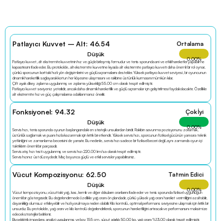
Patlayıcı Kuvvet – Alt: 46.54
Ortalama
Düşük
0.00
%
Patlayıcı kuvvet, alt ekstremite kuvvetinin hız ve güçle birleşmiş formudur ve tenis sporunda ani ve etkili hareketler yapabilme 
kapasitesini ifade eder. Bu protokolde, alt ekstremite kuvvetine kıyasla alt ekstremite patlayıcı kuvveti daha önemli bir rol oynar, 
çünkü sporcunun korttaki hızlı yön değişimlerini ve güçlü sıçramalarını destekler. Yüksek patlayıcı kuvvet seviyesi, bir oyuncunun 
dinamik hareketlilik sağlayarak kortun her köşesine ulaşmasını ve rakibine üstünlük kurmasını mümkün kılar.
Çift ayak dikey zıplama uygulanmış ve zıplama yüksekliği 55.00 cm olarak tespit edilmiştir.
Patlayıcı kuvvet seviyeniz yeterlidir, ancak daha dinamik hareketlilik ve güçlü sıçramalar için geliştirilmesi faydalı olacaktır. Özellikle 
alt ekstremite hız ve güç çalışmalarına odaklanmanız önerilir.
Fonksiyonel: 94.32
Çok İyi
Düşük
0.00
%
Servis hızı, tenis sporunda oyunun başlangıcındaki en stratejik unsurlardan biridir. Rakibin savunma pozisyonunu zorlamak, 
üstünlük sağlamak ve puanı hızla kazanmak için kritik bir etkendir. Yüksek servis hızı, sporcunun fiziksel gücünün yanı sıra teknik 
yetkinliğini ve zamanlama becerisini de yansıtır. Bu nedenle, servis hızı sadece bir fiziksel beceri değil, aynı zamanda oyun içi 
taktiklerin önemli bir parçasıdır.
Servis atış hızı testi uygulanmış ve servis hızı 220.00 km/sa olarak tespit edilmiştir.
Servis hızınız üst düzeydedir. Maç boyunca güçlü ve etkili servisler yapabilirsiniz.
Vücut Kompozisyonu: 62.50
Tatmin Edici
Düşük
0.00
%
Vücut kompozisyonu, vücuttaki yağ, kas, kemik ve diğer dokuların oranlarını ifade eder ve tenis sporunda fiziksel uygunluğun 
önemli bir göstergesidir. Bu değerlendirmede özellikle yağ oranı ön plandadır, çünkü yüksek yağ oranı hareket verimliliğini azaltabilir, 
dayanıklılığı olumsuz etkileyebilir ve hızlı yorulmaya neden olabilir. Kilo kontrolü, optimal performans seviyesine ulaşmak için kritik bir 
unsurdur. Bu protokolde, yağ oranı ve kilo kontrolü değerlendirilerek, sporcunun hareketliliğini artıracak ve performansını maksimize 
edecek stratejiler belirlenir.
Biyoelektrik impedans analizi uygulanmış ve boy 155 cm, vücut ağırlığı 50.00 kg, yağ oranı %13.00 olarak tespit edilmiştir.