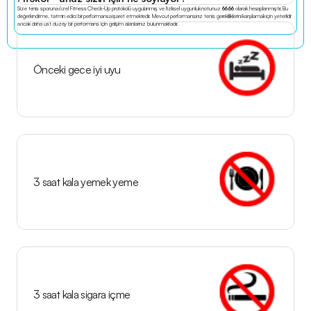
Size tenis sporuna özel Fitness Check-Up protokolü uygulanmış ve fiziksel uygunluk notunuz 
66.66
 olarak hesaplanmıştır. Bu 
değerlendirme, tatmin edici bir performansa işaret etmektedir. Mevcut performansınız tenis gerekliliklerini karşılamak için yeterlidir 
ancak daha üst düzey bir performans için gelişim alanlarınız bulunmaktadır.
Önceki gece iyi uyu
3 saat kala yemek yeme
3 saat kala sigara içme