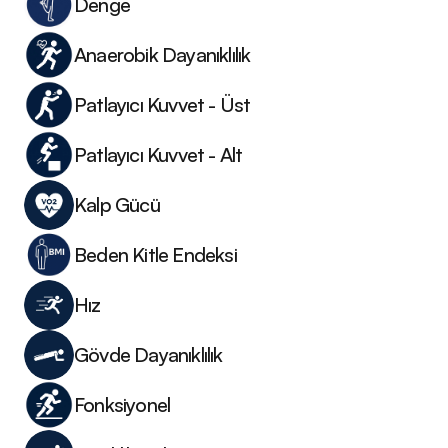
Denge
Anaerobik Dayanıklılık	
Patlayıcı Kuvvet - Üst	
Patlayıcı Kuvvet - Alt	
Kalp Gücü
Beden Kitle Endeksi
Hız
Gövde Dayanıklılık
Fonksiyonel