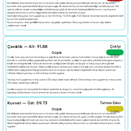
0.00
%
Kas fibrillerinin enine kesitinin büyümesi ve tümünün etkin şekilde aktivasyonunun belirleyicisi olan kuvvet, alt ekstremite 
kuvvetinin tenis sporunda kritik bir bileşen olmasını sağlar. Alt ekstremite kuvveti, korttaki hareketliliğin temelini oluşturur. Hızlı 
sprinter, etkili ani vuruşlar ve dayanıklılığın sürdürülmesi için güçlü alt ekstremite kasları gereklidir. Bu kuvvet, maç boyunca 
dengenin korunması ve ani hız değişimlerinin desteklenmesinde de önemli bir rol oynar.
Submaksimal leg press testi uygulanmış ve test 60.00 kg + 0.00 lb ağırlık, 11.00 tekrar ile tamamlanmıştır. Bu değerler ile rölatif 
kuvvet 1.64 olarak hesaplanmıştır.
Kuvvet seviyeniz, tenis gereklilikleri için yetersiz olup gelişim gerektiriyor. Direnç egzersizleri ve kuvvet çalışmalarına 
odaklanmanız önerilir.
Çeviklik – Alt: 91.88
Çok İyi
Düşük
0.00
%
Çeviklik, tenis sporu için hızın tamamlayıcı ve geliştirilmiş bir formudur; yalnızca hızla hareket etmeyi değil, bu hızı her yöne 
kontrollü ve verimli bir şekilde uygulayabilmeyi ifade eder. Bu protokolde, çevikliğe hız göre daha yüksek bir katkı payına sahiptir ve 
iki farklı test ile değerlendirilir. Teniste alt ekstremite çevikliği, keskin dönüşler, ani duruşlar ve hızlı pozisyon alma gibi kritik 
hareketlerde belirleyici bir rol oynar. Yüksek çeviklik seviyesi, bir sporcunun sadece hızlı değil, aynı zamanda dengeli, kontrollü ve 
etkili olmasını sağlayarak korttaki genel performansı üst seviyeye taşır. Bu bileşeni değerlendirmek için bileşen puanını eşit 
miktarda etkileyen yan koşu ve örümcek koşu testleri uygulanır.
Yan koşu testi uygulanmış ve koşu süresi 5.50 saniye olarak tespit edilmiştir. Örümcek koşu testi uygulanmış ve koşu süresi 
15.10 saniye olarak tespit edilmiştir.
Çeviklik seviyeniz üst düzeydedir. Korttaki her hareketinizde denge, hız ve kontrol sergileyerek üstünlük sağlarsınız. Bu 
kapasiteyi sürdürmek için mevcut antrenman düzeninize devam etmeniz önerilir.
Kuvvet – Üst: 59.73
Tatmin Edici
Düşük
0.00
%
Kas fibrillerinin enine kesitinin büyümesi ve tümünün etkin şekilde aktivasyonunun belirleyicisi olan kuvvet, üst ekstremite 
kuvvetinin tenis sporunda kritik bir bileşen olmasını sağlar. Üst ekstremite kuvveti, güçlü ve etkili vuruşların temelini oluşturur. Kort 
boyunca dayanıklılığı artırmanın yanı sıra, maç süresince sürdürülebilir performansın sağlanmasında da önemli bir rol oynar. Bu 
bileşeni değerlendirmek için bileşen puanını eşit miktarda etkileyen pençe dinamometre ve submaksimal bench press testleri 
uygulanır.