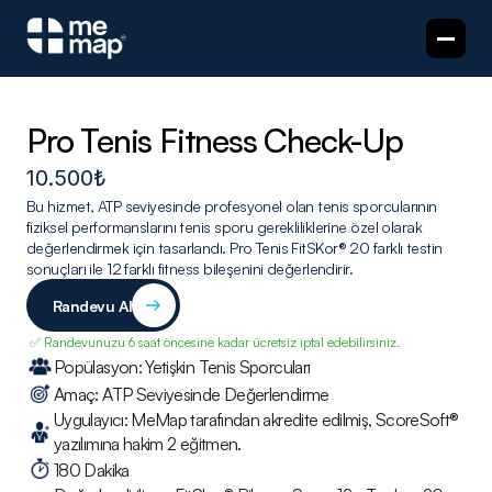
Pro Tenis Fitness Check-Up
10.500₺
Bu hizmet, ATP seviyesinde profesyonel olan tenis sporcularının 
fiziksel performanslarını tenis sporu gerekliliklerine özel olarak 
değerlendirmek için tasarlandı. Pro Tenis FitSKor® 20 farklı testin 
sonuçları ile 12 farklı fitness bileşenini değerlendirir.
Randevu Al
 ✅ Randevunuzu 6 saat öncesine kadar ücretsiz iptal edebilirsiniz.
Popülasyon: Yetişkin Tenis Sporcuları
Amaç: ATP Seviyesinde Değerlendirme
Uygulayıcı: MeMap tarafından akredite edilmiş, ScoreSoft® 
yazılımına hakim 2 eğitmen.
180 Dakika