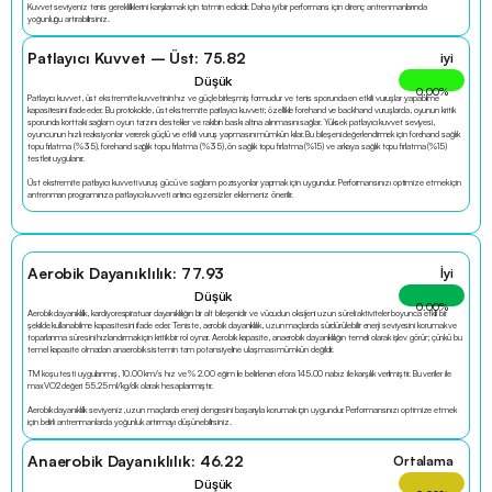
Kuvvet seviyeniz tenis gerekliliklerini karşılamak için tatmin edicidir. Daha iyi bir performans için direnç antrenmanlarında 
yoğunluğu artırabilirsiniz.
Patlayıcı Kuvvet – Üst: 75.82
iyi
Düşük
0.00
%
Patlayıcı kuvvet, üst ekstremite kuvvetinin hız ve güçle birleşmiş formudur ve tenis sporunda en etkili vuruşlar yapabilme 
kapasitesini ifade eder. Bu protokolde, üst ekstremite patlayıcı kuvveti; özellikle forehand ve backhand vuruşlarda, oyunun kritik 
sporunda korttaki sağlam oyun tarzını destekler ve rakibin baskı altına alınmasını sağlar. Yüksek patlayıcı kuvvet seviyesi, 
oyuncunun hızlı reaksiyonlar vererek güçlü ve etkili vuruş yapmasını mümkün kılar. Bu bileşeni değerlendirmek için forehand sağlık 
topu fırlatma (%35), forehand sağlık topu fırlatma (%35), ön sağlık topu fırlatma (%15) ve arkaya sağlık topu fırlatma (%15) 
testleri uygulanır.
Üst ekstremite patlayıcı kuvveti vuruş gücü ve sağlam pozisyonlar yapmak için uygundur. Performansınızı optimize etmek için 
antrenman programınıza patlayıcı kuvveti artırıcı egzersizler eklemeniz önerilir.
Aerobik Dayanıklılık: 77.93
İyi
Düşük
0.00
%
Aerobik dayanıklılık, kardiyorespiratuar dayanıklılığın bir alt bileşenidir ve vücudun oksijeni uzun süreli aktiviteler boyunca etkili bir 
şekilde kullanabilme kapasitesini ifade eder. Teniste, aerobik dayanıklılık, uzun maçlarda sürdürülebilir enerji seviyesini korumak ve 
toparlanma süresini hızlandırmak için kritik bir rol oynar. Aerobik kapasite, anaerobik dayanıklılığın temeli olarak işlev görür; çünkü bu 
temel kapasite olmadan anaerobik sistemin tam potansiyeline ulaşması mümkün değildir.
TM koşu testi uygulanmış, 10.00 km/s hız ve % 2.00 eğim ile belirlenen efora 145.00 nabız ile karşılık verilmiştir. Bu veriler ile 
maxVO2 değeri 55.25 ml/kg/dk olarak hesaplanmıştır.
Aerobik dayanıklılık seviyeniz, uzun maçlarda enerji dengesini başarıyla korumak için uygundur. Performansınızı optimize etmek 
için belirli antrenmanlarda yoğunluk artırmayı düşünebilirsiniz.
Anaerobik Dayanıklılık: 46.22
Ortalama
Düşük