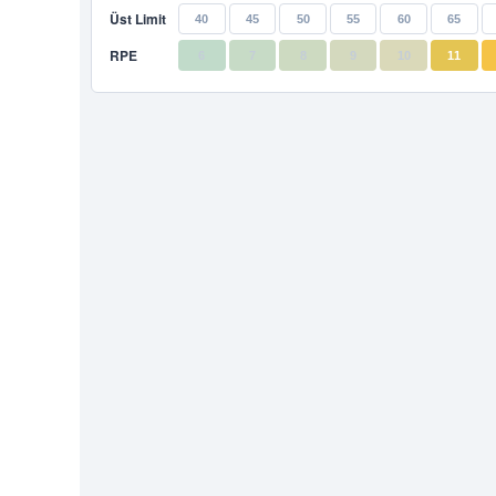
Üst Limit
40
45
50
55
60
65
RPE
6
7
8
9
10
11