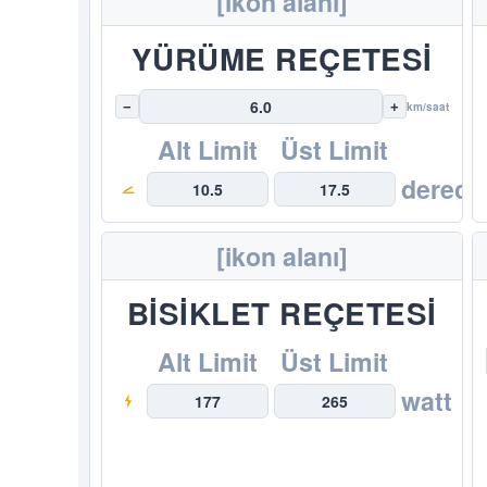
[ikon alanı]
YÜRÜME REÇETESİ
6.0
−
+
km/saat
Alt Limit
Üst Limit
derece
10.5
17.5
[ikon alanı]
BİSİKLET REÇETESİ
Alt Limit
Üst Limit
watt
177
265