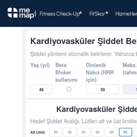
Fitness Check-Up®
FitSkor®
Hizmetle
Kardiyovasküler Şiddet Be
Şiddet yöntemi otomatik belirlenir. Yalnızca bi
Yaş (yıl)
Beta
Dinlenik
Maks.
Bloker
Nabız (HRR
(tahm
kullanımı
için)
Kardiyovasküler Şidde
Hedef Şiddet Aralığı. Lütfen alt ve üst limitle
Alt Limit
40
45
50
55
60
65