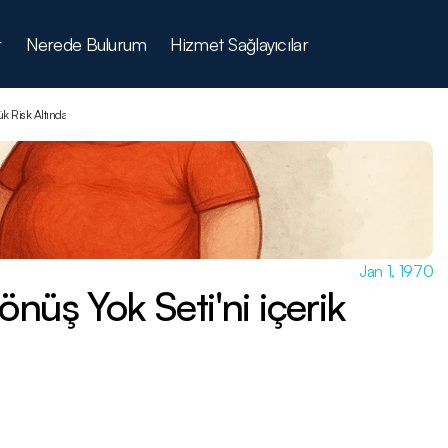
r
Nerede Bulurum
Hizmet Sağlayıcılar
k Risk Altında
Jan 1, 1970
nüş Yok Seti'ni içerik 