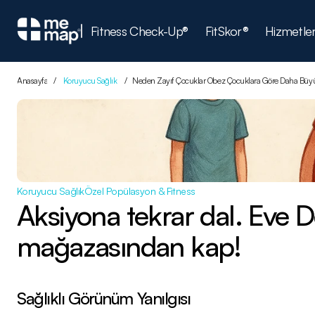
Fitness Check-Up®
FitSkor®
Hizmetle
Anasayfa
/
Koruyucu Sağlık
/
Neden Zayıf Çocuklar Obez Çocuklara Göre Daha Büyü
Koruyucu Sağlık
Özel Popülasyon & Fitness
Aksiyona tekrar dal. Eve Dö
mağazasından kap!
Sağlıklı Görünüm Yanılgısı