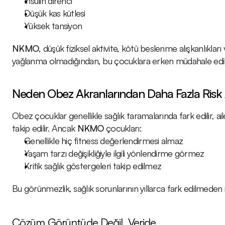
İnsülin direnci
Düşük kas kütlesi
Yüksek tansiyon
NKMO
, düşük fiziksel aktivite, kötü beslenme alışkanlıkları 
yağlanma olmadığından, bu çocuklara erken müdahale edilmez
Neden Obez Akranlarından Daha Fazla Risk 
Obez çocuklar genellikle sağlık taramalarında fark edilir, ai
takip edilir. Ancak 
NKMO
 çocukları:
Genellikle hiç fitness değerlendirmesi almaz
Yaşam tarzı değişikliğiyle ilgili yönlendirme görmez
Kritik sağlık göstergeleri takip edilmez
Bu görünmezlik, sağlık sorunlarının yıllarca fark edilmeden 
Çözüm Görüntüde Değil, Veride