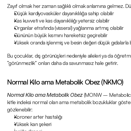
Zayıf olmak her zaman sağlıklı olmak anlamına gelmez. Düşük
Düşük kardiyovasküler dayanıklılığa sahip olabilir
Kas kuvveti ve kas dayanıklılığı yetersiz olabilir
Organlar etrafında (visseral) yağlanma artmış olabilir
Gününün büyük kısmını hareketsiz geçirebilir
Yüksek oranda işlenmiş ve besin değeri düşük gıdalarla b
Bu çocuklar, dış görünüşleri nedeniyle aileleri ya da öğretme
“görünmezlik” onları daha da savunmasız hale getirir.
Normal Kilo ama Metabolik Obez (NKMO)
 (MONW – Metabolicall
Normal Kilo ama Metabolik Obez
kitle indeksi normal olan ama metabolik bozukluklar göstere
gözlenebilir:
Koroner arter hastalığı
Yüksek kan şekeri